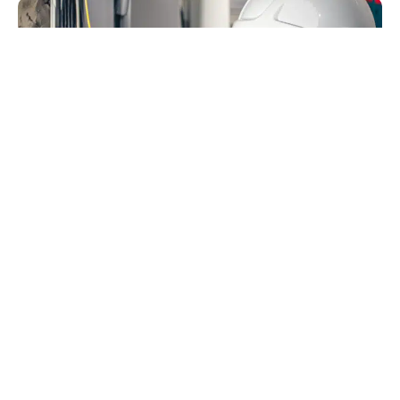
PE’s mærkesager
Talerør for dansk elektronik
Udfordringer med manglende arbejdskraft
Diverse EU direktiver og pålæg
Det globale marked (Kina, USA, EU)
Styrke industriens netværk